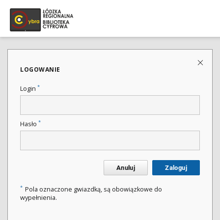
LOGOWANIE
*
Login
*
Hasło
Anuluj
Zaloguj
*
Pola oznaczone gwiazdką, są obowiązkowe do
wypełnienia.