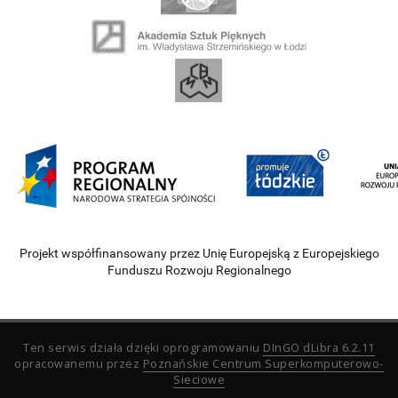
Projekt współfinansowany przez Unię Europejską z Europejskiego
Funduszu Rozwoju Regionalnego
Ten serwis działa dzięki oprogramowaniu
DInGO dLibra 6.2.11
opracowanemu przez
Poznańskie Centrum Superkomputerowo-
Sieciowe