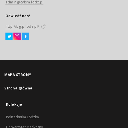
admin@cybra.lodz.pl
Odwiedź nas!
http://bg.p.lodz.pl/
MAPA STRONY
Strona główna
Kolekcje
Politechnika Łódzka
Uniwersytet Medyczny