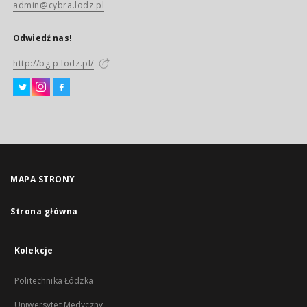
admin@cybra.lodz.pl
Odwiedź nas!
http://bg.p.lodz.pl/
MAPA STRONY
Strona główna
Kolekcje
Politechnika Łódzka
Uniwersytet Medyczny