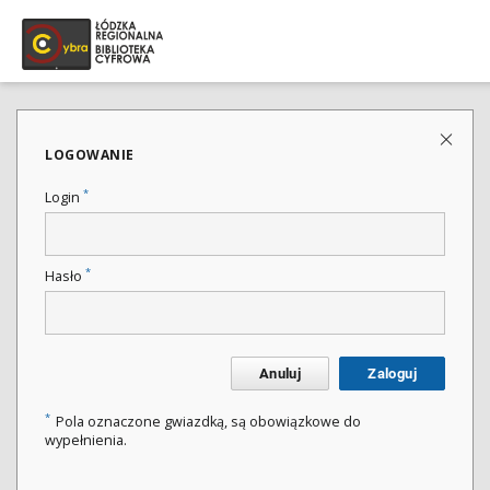
LOGOWANIE
*
Login
*
Hasło
Anuluj
Zaloguj
*
Pola oznaczone gwiazdką, są obowiązkowe do
wypełnienia.