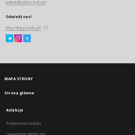
admin@cybra.lodz.pl
Odwiedź nas!
http://bg.p.lodz.pl/
MAPA STRONY
Strona główna
Kolekcje
Politechnika Łódzka
Uniwersytet Medyczny