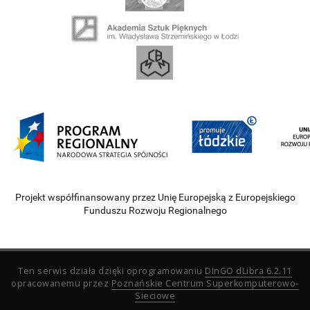
Projekt współfinansowany przez Unię Europejską z Europejskiego
Funduszu Rozwoju Regionalnego
Ten serwis działa dzięki oprogramowaniu
DInGO dLibra 6.2.11
opracowanemu przez
Poznańskie Centrum Superkomputerowo-
Sieciowe