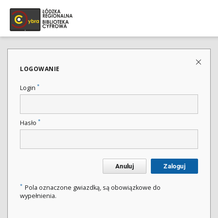
LOGOWANIE
*
Login
*
Hasło
Anuluj
Zaloguj
*
Pola oznaczone gwiazdką, są obowiązkowe do
wypełnienia.