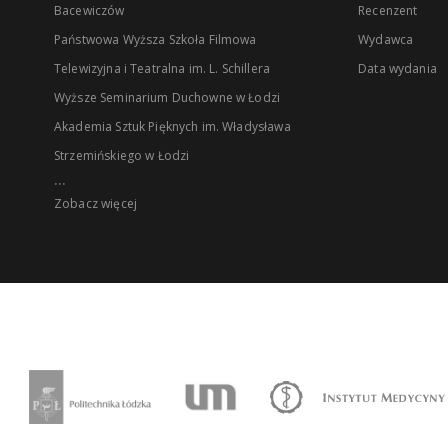
Bacewiczów
Recenzent
Państwowa Wyższa Szkoła Filmowa
Wydawca
Telewizyjna i Teatralna im. L. Schillera
Data wydania
Wyższe Seminarium Duchowne w Łodzi
Akademia Sztuk Pięknych im. Władysława
Strzemińskiego w Łodzi
...
Zobacz więcej