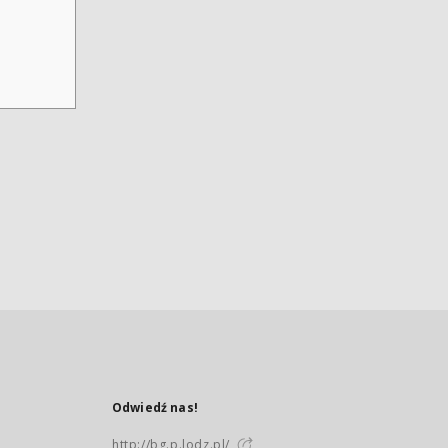
Odwiedź nas!
http://bg.p.lodz.pl/