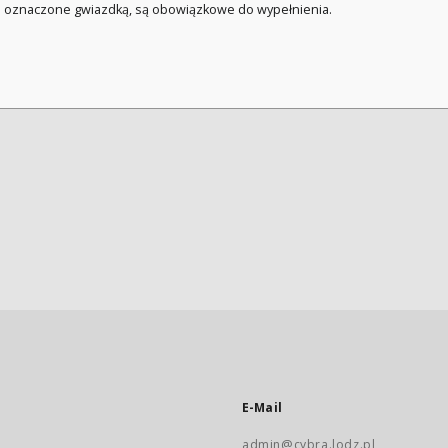
a oznaczone gwiazdką, są obowiązkowe do wypełnienia.
E-Mail
admin@cybra.lodz.pl