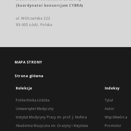
(koordynator konsorcjum CYBRA)
ul. Wólczańska 223
93-005 Łódź, Polska
MAPA STRONY
Strona główna
Kolekcje
Indeksy
Politechnika Łódzka
Tytuł
Uniwersytet Medyczny
Autor
Instytut Medycyny Pracy im. prof. J. Nofera
Współtwórca
Akademia Muzyczna im. Grażyny i Kiejstuta
Promotor