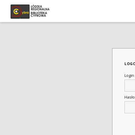
LOG
Login
Hasł