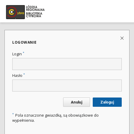
LOGOWANIE
*
Login
*
Hasło
Anuluj
Zaloguj
*
Pola oznaczone gwiazdką, są obowiązkowe do
wypełnienia.