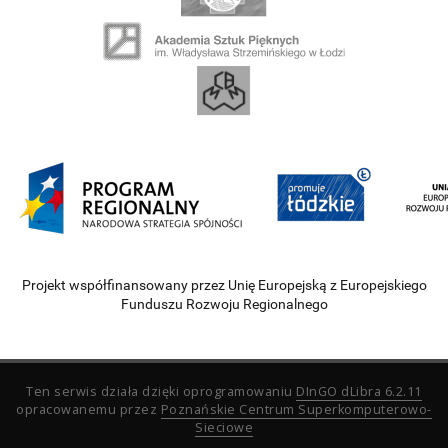
Projekt współfinansowany przez Unię Europejską z Europejskiego
Funduszu Rozwoju Regionalnego
Ten serwis działa dzięki oprogramowaniu
DInGO dLibra 6.2.11
opracowanemu przez
Poznańskie Centrum Superkomputerowo-
Sieciowe