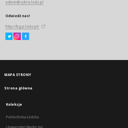
admin@cybra.lodz.pl
Odwiedź nas!
http://bg.p.lodz.pl/
MAPA STRONY
Strona główna
Kolekcje
Politechnika Łódzka
Uniwersytet Medyczny