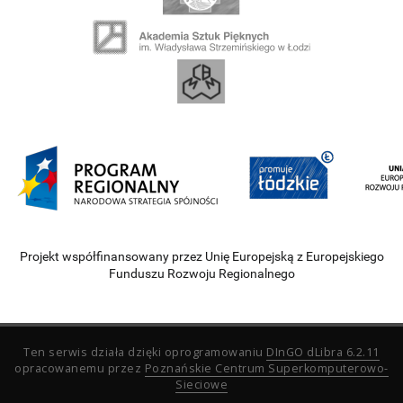
Projekt współfinansowany przez Unię Europejską z Europejskiego
Funduszu Rozwoju Regionalnego
Ten serwis działa dzięki oprogramowaniu
DInGO dLibra 6.2.11
opracowanemu przez
Poznańskie Centrum Superkomputerowo-
Sieciowe