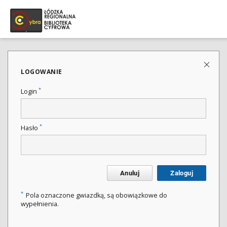
LOGOWANIE
*
Login
*
Hasło
Anuluj
Zaloguj
*
Pola oznaczone gwiazdką, są obowiązkowe do
wypełnienia.