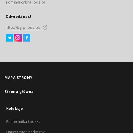
admin@cybra.lodz.pl
Odwiedź nas!
http://bg.p.lodz.pl/
MAPA STRONY
Strona główna
Kolekcje
Politechnika Łódzka
Uniwersytet Medyczny