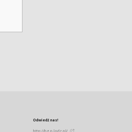
Odwiedź nas!
http://bg.p.lodz.pl/