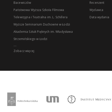
Bacewiczów
Recenzent
Państwowa Wyższa Szkoła Filmowa
Wydawca
Telewizyjna i Teatralna im. L. Schillera
Data wydania
Wyższe Seminarium Duchowne w Łodzi
Akademia Sztuk Pięknych im. Władysława
Strzemińskiego w Łodzi
...
Zobacz więcej