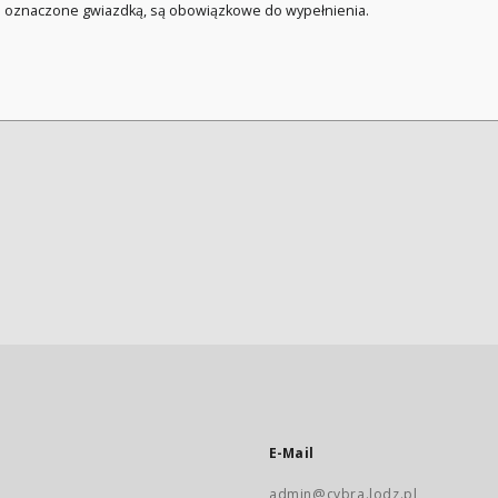
a oznaczone gwiazdką, są obowiązkowe do wypełnienia.
E-Mail
admin@cybra.lodz.pl