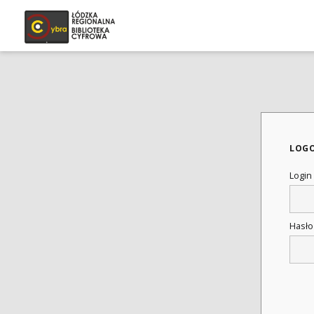
LOG
Login
Hasł