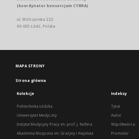
(koordynator konsorcjum CYBRA)
ul. Wólczańska 223
93-005 Łódź, Polska
MAPA STRONY
Strona główna
Kolekcje
Indeksy
Politechnika Łódzka
Tytuł
Uniwersytet Medyczny
Autor
Instytut Medycyny Pracy im. prof. J. Nofera
Współtwórca
Akademia Muzyczna im. Grażyny i Kiejstuta
Promotor