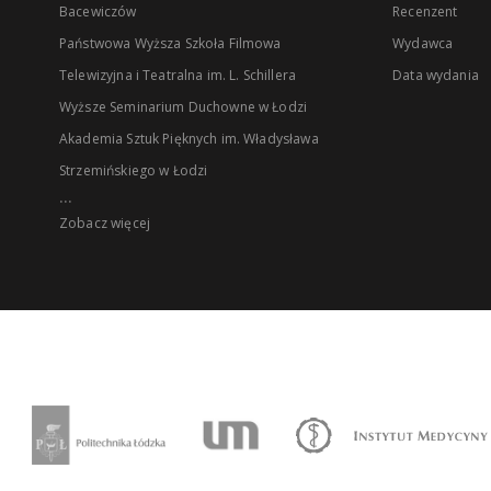
Bacewiczów
Recenzent
Państwowa Wyższa Szkoła Filmowa
Wydawca
Telewizyjna i Teatralna im. L. Schillera
Data wydania
Wyższe Seminarium Duchowne w Łodzi
Akademia Sztuk Pięknych im. Władysława
Strzemińskiego w Łodzi
...
Zobacz więcej