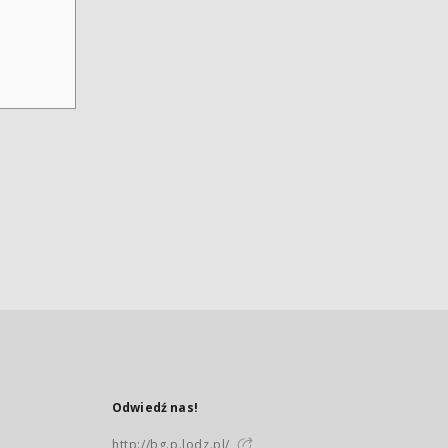
Odwiedź nas!
http://bg.p.lodz.pl/