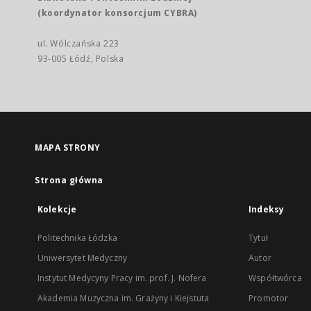
(koordynator konsorcjum CYBRA)
ul. Wólczańska 223
93-005 Łódź, Polska
MAPA STRONY
Strona główna
Kolekcje
Indeksy
Politechnika Łódzka
Tytuł
Uniwersytet Medyczny
Autor
Instytut Medycyny Pracy im. prof. J. Nofera
Współtwórca
Akademia Muzyczna im. Grażyny i Kiejstuta
Promotor