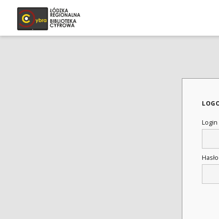
LOG
Login
Hasł