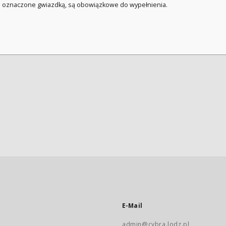
a oznaczone gwiazdką, są obowiązkowe do wypełnienia.
E-Mail
admin@cybra.lodz.pl