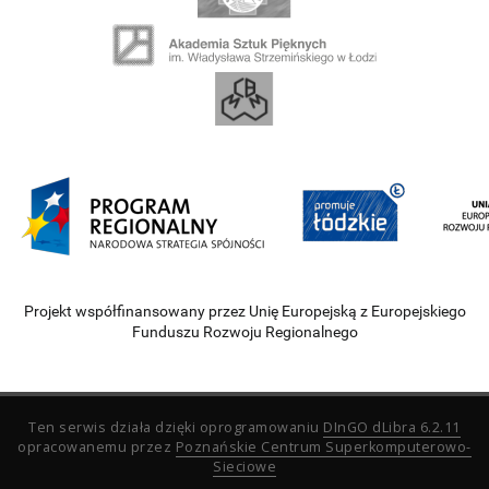
Projekt współfinansowany przez Unię Europejską z Europejskiego
Funduszu Rozwoju Regionalnego
Ten serwis działa dzięki oprogramowaniu
DInGO dLibra 6.2.11
opracowanemu przez
Poznańskie Centrum Superkomputerowo-
Sieciowe