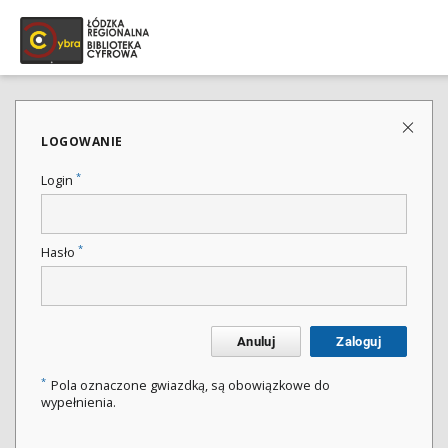
LOGOWANIE
*
Login
*
Hasło
Anuluj
Zaloguj
*
Pola oznaczone gwiazdką, są obowiązkowe do
wypełnienia.