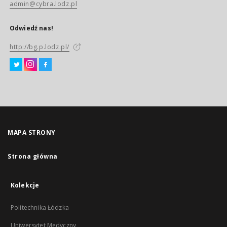
admin@cybra.lodz.pl
Odwiedź nas!
http://bg.p.lodz.pl/
MAPA STRONY
Strona główna
Kolekcje
Politechnika Łódzka
Uniwersytet Medyczny