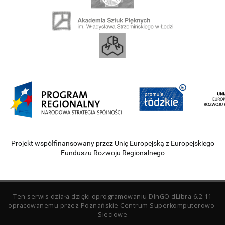
Projekt współfinansowany przez Unię Europejską z Europejskiego
Funduszu Rozwoju Regionalnego
Ten serwis działa dzięki oprogramowaniu
DInGO dLibra 6.2.11
opracowanemu przez
Poznańskie Centrum Superkomputerowo-
Sieciowe