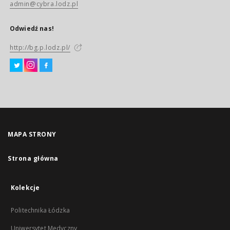
admin@cybra.lodz.pl
Odwiedź nas!
http://bg.p.lodz.pl/
MAPA STRONY
Strona główna
Kolekcje
Politechnika Łódzka
Uniwersytet Medyczny