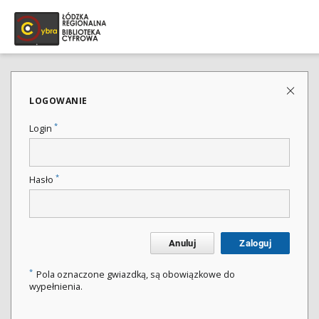
LOGOWANIE
*
Login
*
Hasło
Anuluj
Zaloguj
*
Pola oznaczone gwiazdką, są obowiązkowe do
wypełnienia.