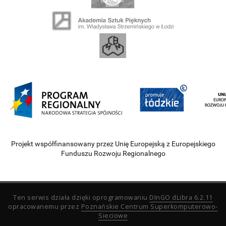
Projekt współfinansowany przez Unię Europejską z Europejskiego
Funduszu Rozwoju Regionalnego
Ten serwis działa dzięki oprogramowaniu
DInGO dLibra 6.2.11
opracowanemu przez
Poznańskie Centrum Superkomputerowo-
Sieciowe