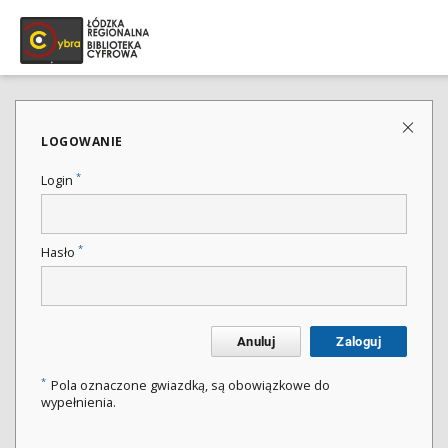
LOGOWANIE
*
Login
*
Hasło
Anuluj
Zaloguj
*
Pola oznaczone gwiazdką, są obowiązkowe do
wypełnienia.