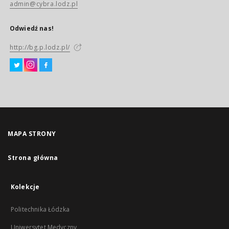
admin@cybra.lodz.pl
Odwiedź nas!
http://bg.p.lodz.pl/
MAPA STRONY
Strona główna
Kolekcje
Politechnika Łódzka
Uniwersytet Medyczny