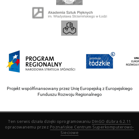
Projekt współfinansowany przez Unię Europejską z Europejskiego
Funduszu Rozwoju Regionalnego
Ten serwis działa dzięki oprogramowaniu
DInGO dLibra 6.2.11
opracowanemu przez
Poznańskie Centrum Superkomputerowo-
Sieciowe