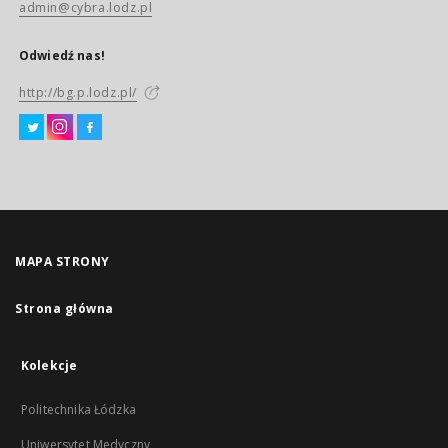
admin@cybra.lodz.pl
Odwiedź nas!
http://bg.p.lodz.pl/
MAPA STRONY
Strona główna
Kolekcje
Politechnika Łódzka
Uniwersytet Medyczny