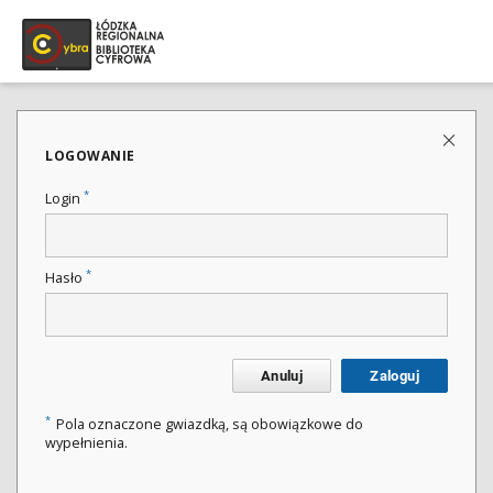
LOGOWANIE
*
Login
*
Hasło
Anuluj
Zaloguj
*
Pola oznaczone gwiazdką, są obowiązkowe do
wypełnienia.