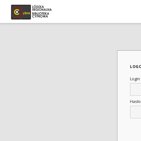
LOG
Login
Hasł