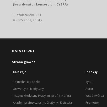
(koordynator konsorcjum CYBRA)
ul. Wólczańska 223
93-005 Łódź, Polska
MAPA STRONY
Strona główna
Kolekcje
Indeksy
Politechnika Łódzka
Tytuł
Uniwersytet Medyczny
Autor
Instytut Medycyny Pracy im. prof. J. Nofera
Współtwórca
Akademia Muzyczna im. Grażyny i Kiejstuta
Promotor