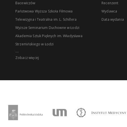
Bacewiczów
Recenzent
Państwowa Wyższa Szkoła Filmowa
Wydawca
Telewizyjna i Teatralna im. L. Schillera
Data wydania
Wyższe Seminarium Duchowne w Łodzi
Akademia Sztuk Pięknych im. Władysława
Strzemińskiego w Łodzi
...
Zobacz więcej