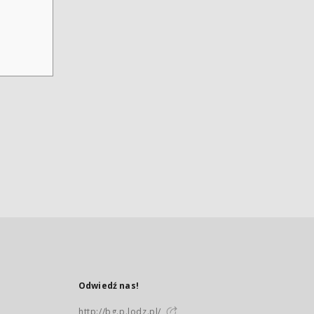
Odwiedź nas!
http://bg.p.lodz.pl/