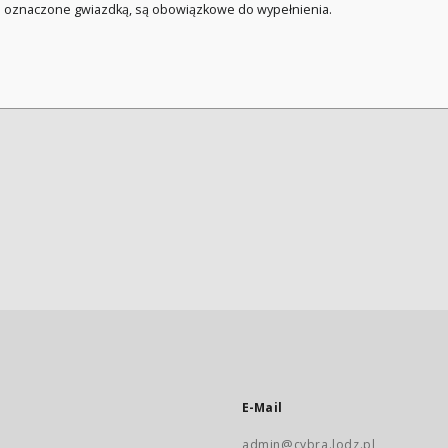
a oznaczone gwiazdką, są obowiązkowe do wypełnienia.
E-Mail
admin@cybra.lodz.pl