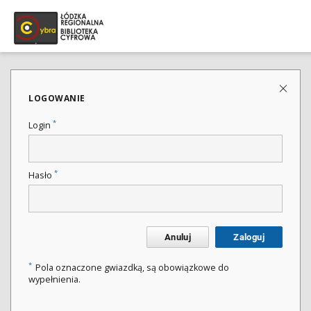
LOGOWANIE
*
Login
*
Hasło
Anuluj
Zaloguj
*
Pola oznaczone gwiazdką, są obowiązkowe do
wypełnienia.