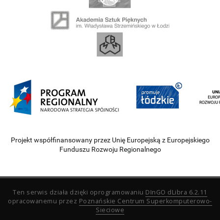
Projekt współfinansowany przez Unię Europejską z Europejskiego
Funduszu Rozwoju Regionalnego
Ten serwis działa dzięki oprogramowaniu
DInGO dLibra 6.2.11
opracowanemu przez
Poznańskie Centrum Superkomputerowo-
Sieciowe