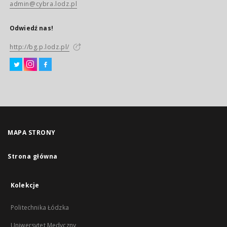
admin@cybra.lodz.pl
Odwiedź nas!
http://bg.p.lodz.pl/
MAPA STRONY
Strona główna
Kolekcje
Politechnika Łódzka
Uniwersytet Medyczny