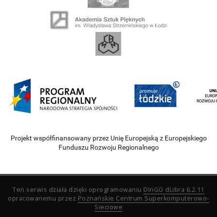
Projekt współfinansowany przez Unię Europejską z Europejskiego
Funduszu Rozwoju Regionalnego
Ten serwis działa dzięki oprogramowaniu
DInGO dLibra 6.2.11
opracowanemu przez
Poznańskie Centrum Superkomputerowo-
Sieciowe