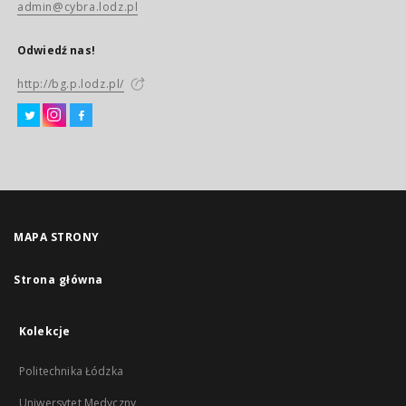
admin@cybra.lodz.pl
Odwiedź nas!
http://bg.p.lodz.pl/
MAPA STRONY
Strona główna
Kolekcje
Politechnika Łódzka
Uniwersytet Medyczny