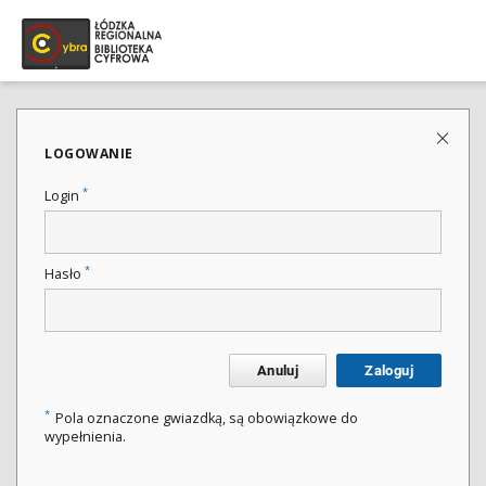
LOGOWANIE
*
Login
*
Hasło
Anuluj
Zaloguj
*
Pola oznaczone gwiazdką, są obowiązkowe do
wypełnienia.