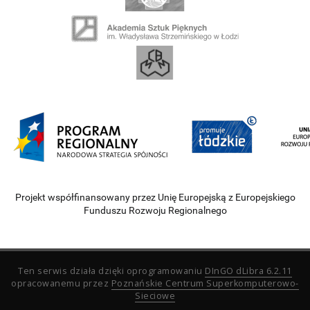
Projekt współfinansowany przez Unię Europejską z Europejskiego
Funduszu Rozwoju Regionalnego
Ten serwis działa dzięki oprogramowaniu
DInGO dLibra 6.2.11
opracowanemu przez
Poznańskie Centrum Superkomputerowo-
Sieciowe