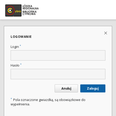
LOGOWANIE
*
Login
*
Hasło
Anuluj
Zaloguj
*
Pola oznaczone gwiazdką, są obowiązkowe do
wypełnienia.