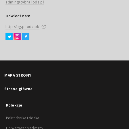
admin@cybra.lodz.pl
Odwiedź nas!
http://bg.p.lodz.pl/
MAPA STRONY
Strona główna
Kolekcje
Politechnika Łódzka
Uniwersytet Medyczny