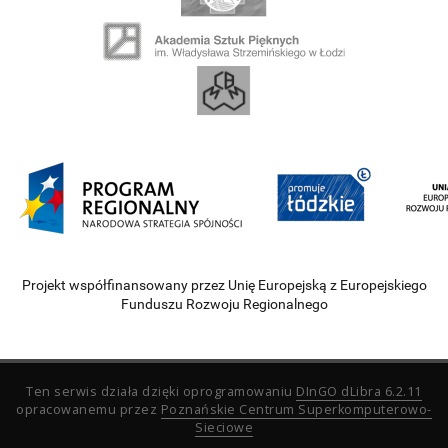
Projekt współfinansowany przez Unię Europejską z Europejskiego
Funduszu Rozwoju Regionalnego
Ten serwis działa dzięki oprogramowaniu
DInGO dLibra 6.2.11
opracowanemu przez
Poznańskie Centrum Superkomputerowo-
Sieciowe