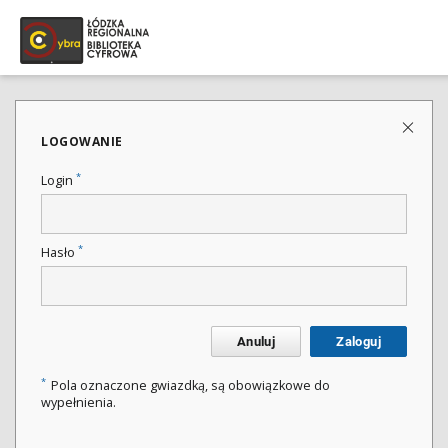
LOGOWANIE
*
Login
*
Hasło
Anuluj
Zaloguj
*
Pola oznaczone gwiazdką, są obowiązkowe do
wypełnienia.