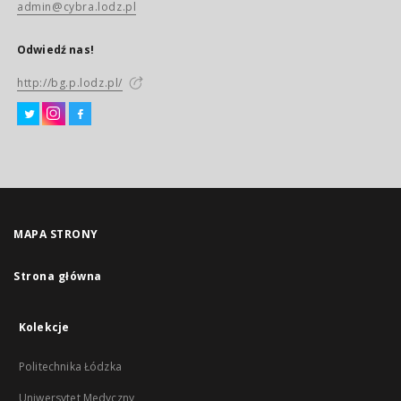
admin@cybra.lodz.pl
Odwiedź nas!
http://bg.p.lodz.pl/
MAPA STRONY
Strona główna
Kolekcje
Politechnika Łódzka
Uniwersytet Medyczny