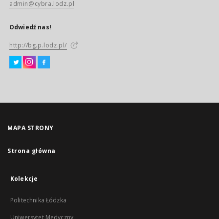
admin@cybra.lodz.pl
Odwiedź nas!
http://bg.p.lodz.pl/
MAPA STRONY
Strona główna
Kolekcje
Politechnika Łódzka
Uniwersytet Medyczny