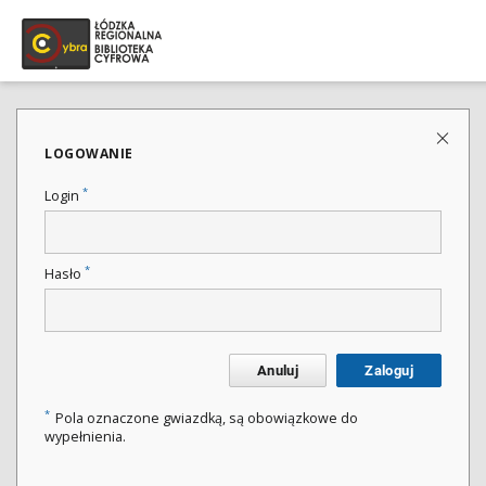
LOGOWANIE
*
Login
*
Hasło
Anuluj
Zaloguj
*
Pola oznaczone gwiazdką, są obowiązkowe do
wypełnienia.