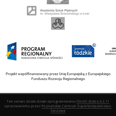
Projekt współfinansowany przez Unię Europejską z Europejskiego
Funduszu Rozwoju Regionalnego
Ten serwis działa dzięki oprogramowaniu
DInGO dLibra 6.2.11
opracowanemu przez
Poznańskie Centrum Superkomputerowo-
Sieciowe