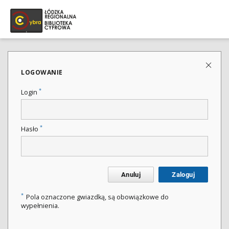
LOGOWANIE
*
Login
*
Hasło
Anuluj
Zaloguj
*
Pola oznaczone gwiazdką, są obowiązkowe do
wypełnienia.