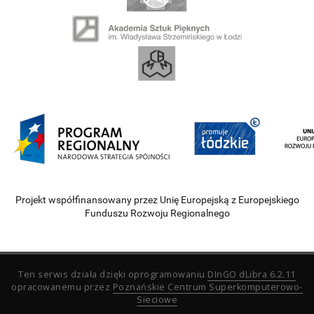
Projekt współfinansowany przez Unię Europejską z Europejskiego
Funduszu Rozwoju Regionalnego
Ten serwis działa dzięki oprogramowaniu
DInGO dLibra 6.2.11
opracowanemu przez
Poznańskie Centrum Superkomputerowo-
Sieciowe