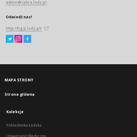
admin@cybra.lodz.pl
Odwiedź nas!
http://bg.p.lodz.pl/
MAPA STRONY
Strona główna
Kolekcje
Politechnika Łódzka
Uniwersytet Medyczny