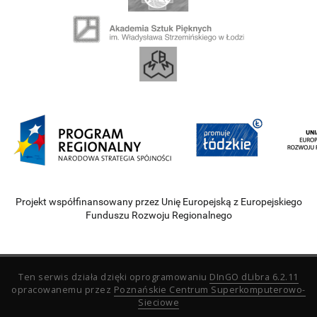
Projekt współfinansowany przez Unię Europejską z Europejskiego
Funduszu Rozwoju Regionalnego
Ten serwis działa dzięki oprogramowaniu
DInGO dLibra 6.2.11
opracowanemu przez
Poznańskie Centrum Superkomputerowo-
Sieciowe