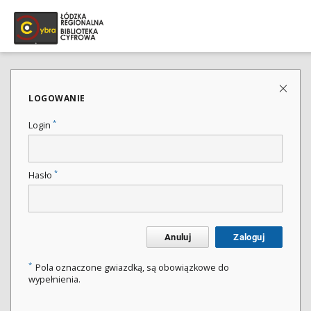
LOGOWANIE
*
Login
*
Hasło
Anuluj
Zaloguj
*
Pola oznaczone gwiazdką, są obowiązkowe do
wypełnienia.