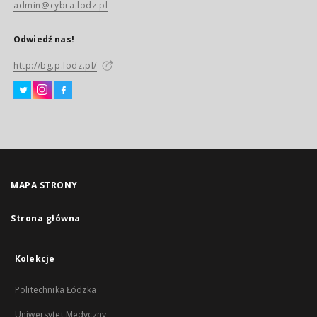
admin@cybra.lodz.pl
Odwiedź nas!
http://bg.p.lodz.pl/
MAPA STRONY
Strona główna
Kolekcje
Politechnika Łódzka
Uniwersytet Medyczny