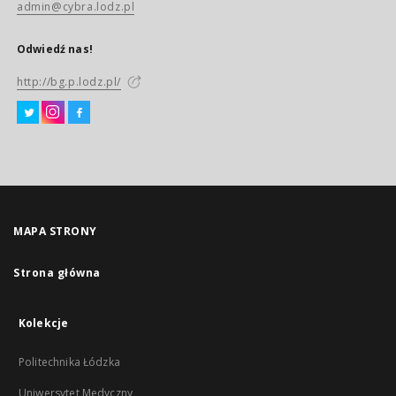
admin@cybra.lodz.pl
Odwiedź nas!
http://bg.p.lodz.pl/
MAPA STRONY
Strona główna
Kolekcje
Politechnika Łódzka
Uniwersytet Medyczny