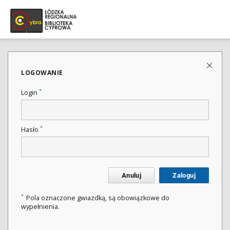
LOGOWANIE
*
Login
*
Hasło
Anuluj
Zaloguj
*
Pola oznaczone gwiazdką, są obowiązkowe do
wypełnienia.