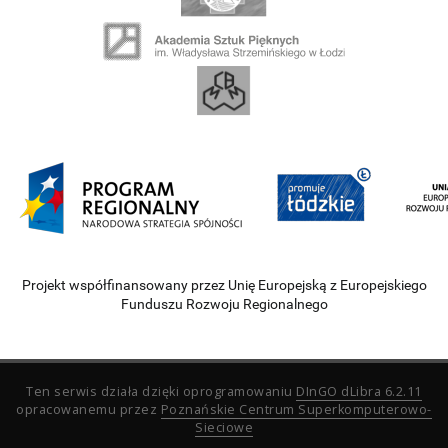
Projekt współfinansowany przez Unię Europejską z Europejskiego
Funduszu Rozwoju Regionalnego
Ten serwis działa dzięki oprogramowaniu
DInGO dLibra 6.2.11
opracowanemu przez
Poznańskie Centrum Superkomputerowo-
Sieciowe