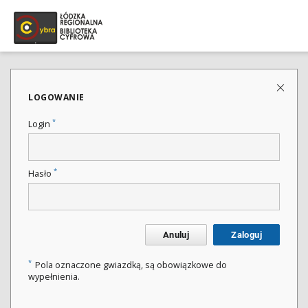
LOGOWANIE
*
Login
*
Hasło
Anuluj
Zaloguj
*
Pola oznaczone gwiazdką, są obowiązkowe do
wypełnienia.