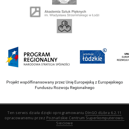
Projekt współfinansowany przez Unię Europejską z Europejskiego
Funduszu Rozwoju Regionalnego
Ten serwis działa dzięki oprogramowaniu
DInGO dLibra 6.2.11
opracowanemu przez
Poznańskie Centrum Superkomputerowo-
Sieciowe