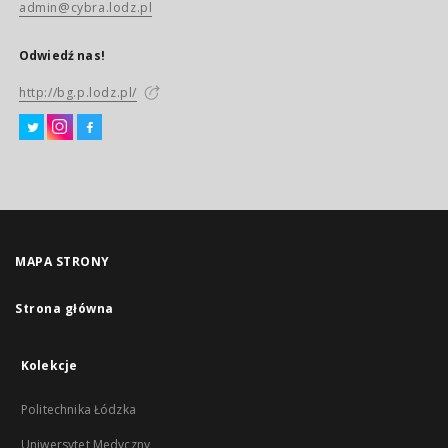
admin@cybra.lodz.pl
Odwiedź nas!
http://bg.p.lodz.pl/
MAPA STRONY
Strona główna
Kolekcje
Politechnika Łódzka
Uniwersytet Medyczny