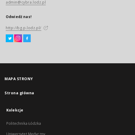
admin@cybra.lodz.pl
Odwiedź nas!
http://bg.p.lodz.pl/
MAPA STRONY
Strona główna
Kolekcje
Politechnika Łódzka
Uniwersytet Medyczny