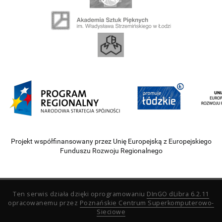
Projekt współfinansowany przez Unię Europejską z Europejskiego
Funduszu Rozwoju Regionalnego
Ten serwis działa dzięki oprogramowaniu
DInGO dLibra 6.2.11
opracowanemu przez
Poznańskie Centrum Superkomputerowo-
Sieciowe