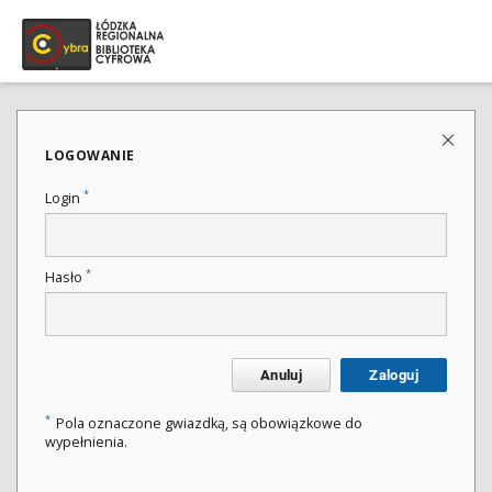
LOGOWANIE
*
Login
*
Hasło
Anuluj
Zaloguj
*
Pola oznaczone gwiazdką, są obowiązkowe do
wypełnienia.