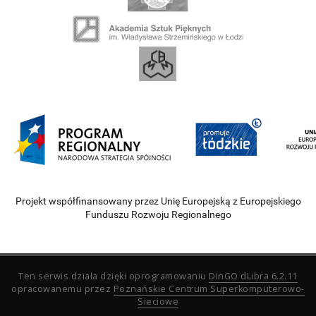
Projekt współfinansowany przez Unię Europejską z Europejskiego
Funduszu Rozwoju Regionalnego
Ten serwis działa dzięki oprogramowaniu
DInGO dLibra 6.2.11
opracowanemu przez
Poznańskie Centrum Superkomputerowo-
Sieciowe