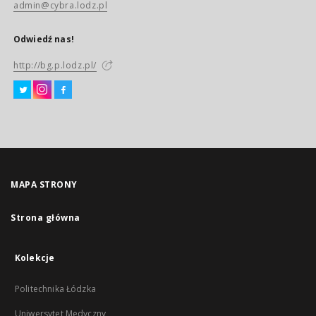
admin@cybra.lodz.pl
Odwiedź nas!
http://bg.p.lodz.pl/
MAPA STRONY
Strona główna
Kolekcje
Politechnika Łódzka
Uniwersytet Medyczny