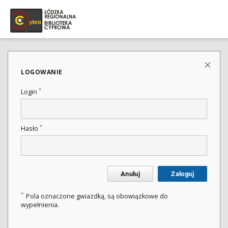
LOGOWANIE
*
Login
*
Hasło
Anuluj
Zaloguj
*
Pola oznaczone gwiazdką, są obowiązkowe do
wypełnienia.