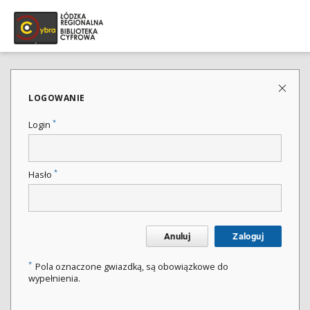
LOGOWANIE
*
Login
*
Hasło
Anuluj
Zaloguj
*
Pola oznaczone gwiazdką, są obowiązkowe do
wypełnienia.