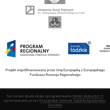
Projekt współfinansowany przez Unię Europejską z Europejskiego
Funduszu Rozwoju Regionalnego
Ten serwis działa dzięki oprogramowaniu
DInGO dLibra 6.2.11
opracowanemu przez
Poznańskie Centrum Superkomputerowo-
Sieciowe