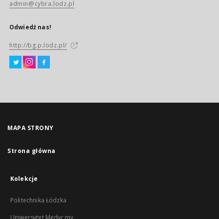
admin@cybra.lodz.pl
Odwiedź nas!
http://bg.p.lodz.pl/
MAPA STRONY
Strona główna
Kolekcje
Politechnika Łódzka
Uniwersytet Medyczny