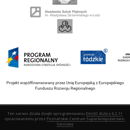
Projekt współfinansowany przez Unię Europejską z Europejskiego
Funduszu Rozwoju Regionalnego
Ten serwis działa dzięki oprogramowaniu
DInGO dLibra 6.2.11
opracowanemu przez
Poznańskie Centrum Superkomputerowo-
Sieciowe