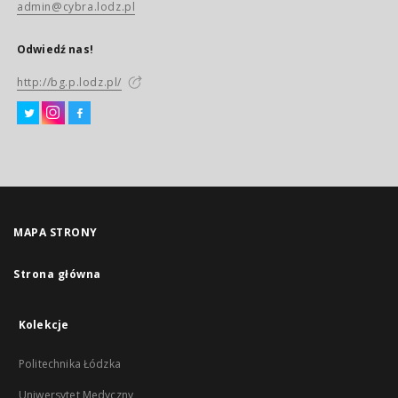
admin@cybra.lodz.pl
Odwiedź nas!
http://bg.p.lodz.pl/
MAPA STRONY
Strona główna
Kolekcje
Politechnika Łódzka
Uniwersytet Medyczny