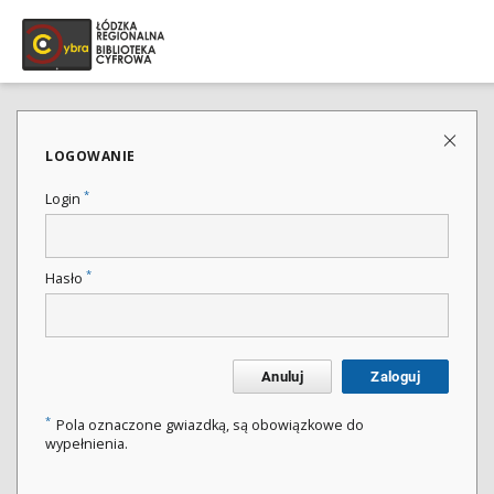
LOGOWANIE
*
Login
*
Hasło
Anuluj
Zaloguj
*
Pola oznaczone gwiazdką, są obowiązkowe do
wypełnienia.