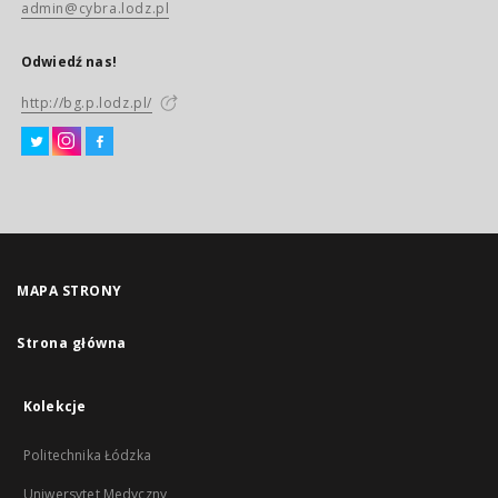
admin@cybra.lodz.pl
Odwiedź nas!
http://bg.p.lodz.pl/
MAPA STRONY
Strona główna
Kolekcje
Politechnika Łódzka
Uniwersytet Medyczny