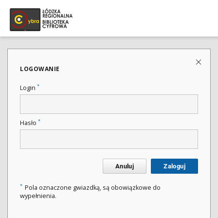
LOGOWANIE
*
Login
*
Hasło
Anuluj
Zaloguj
*
Pola oznaczone gwiazdką, są obowiązkowe do
wypełnienia.