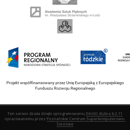
Projekt współfinansowany przez Unię Europejską z Europejskiego
Funduszu Rozwoju Regionalnego
Ten serwis działa dzięki oprogramowaniu
DInGO dLibra 6.2.11
opracowanemu przez
Poznańskie Centrum Superkomputerowo-
Sieciowe