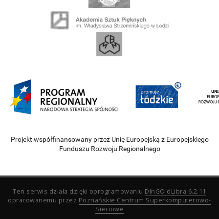
Projekt współfinansowany przez Unię Europejską z Europejskiego
Funduszu Rozwoju Regionalnego
Ten serwis działa dzięki oprogramowaniu
DInGO dLibra 6.2.11
opracowanemu przez
Poznańskie Centrum Superkomputerowo-
Sieciowe