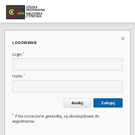
LOGOWANIE
*
Login
*
Hasło
Anuluj
Zaloguj
*
Pola oznaczone gwiazdką, są obowiązkowe do
wypełnienia.