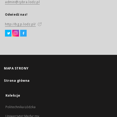
admin@cybra.lodz.pl
Odwiedź nas!
http://bg.p.lodz.pl/
MAPA STRONY
Strona główna
Kolekcje
Politechnika Łódzka
Uniwersytet Medyczny