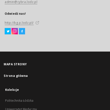
admin@cybra.lodz.pl
Odwiedź nas!
http://bg.p.lodz.pl/
MAPA STRONY
Strona główna
Kolekcje
Politechnika Łódzka
Uniwersytet Medyczny