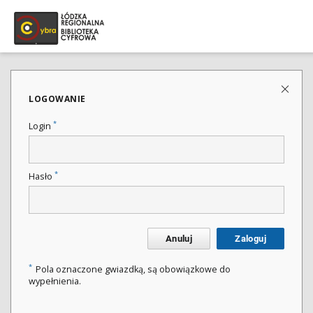
LOGOWANIE
*
Login
*
Hasło
Anuluj
Zaloguj
*
Pola oznaczone gwiazdką, są obowiązkowe do
wypełnienia.