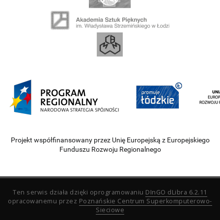
Projekt współfinansowany przez Unię Europejską z Europejskiego
Funduszu Rozwoju Regionalnego
Ten serwis działa dzięki oprogramowaniu
DInGO dLibra 6.2.11
opracowanemu przez
Poznańskie Centrum Superkomputerowo-
Sieciowe