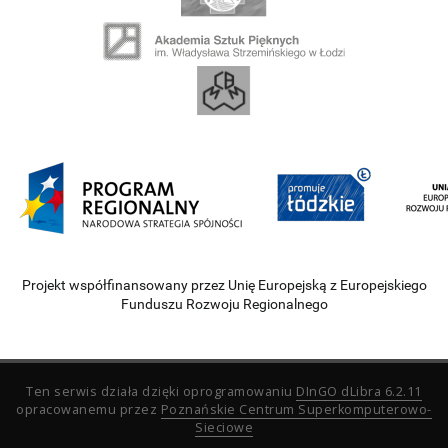
Projekt współfinansowany przez Unię Europejską z Europejskiego
Funduszu Rozwoju Regionalnego
Ten serwis działa dzięki oprogramowaniu
DInGO dLibra 6.2.11
opracowanemu przez
Poznańskie Centrum Superkomputerowo-
Sieciowe