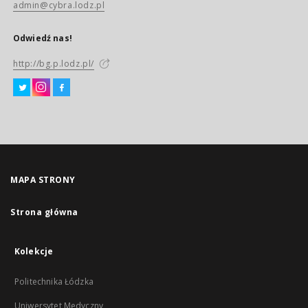
admin@cybra.lodz.pl
Odwiedź nas!
http://bg.p.lodz.pl/
MAPA STRONY
Strona główna
Kolekcje
Politechnika Łódzka
Uniwersytet Medyczny