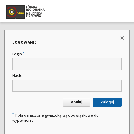
LOGOWANIE
*
Login
*
Hasło
Anuluj
Zaloguj
*
Pola oznaczone gwiazdką, są obowiązkowe do
wypełnienia.