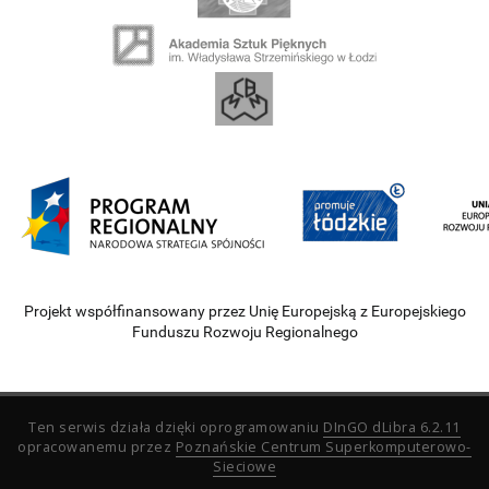
Projekt współfinansowany przez Unię Europejską z Europejskiego
Funduszu Rozwoju Regionalnego
Ten serwis działa dzięki oprogramowaniu
DInGO dLibra 6.2.11
opracowanemu przez
Poznańskie Centrum Superkomputerowo-
Sieciowe