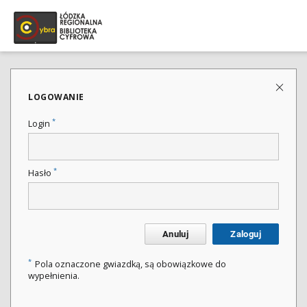
LOGOWANIE
*
Login
*
Hasło
Anuluj
Zaloguj
*
Pola oznaczone gwiazdką, są obowiązkowe do
wypełnienia.