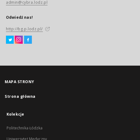
admin@cybra.lodz.pl
Odwiedź nas!
http://bg.p.lodz.pl/
MAPA STRONY
Strona główna
Kolekcje
Politechnika Łódzka
Uniwersytet Medyczny