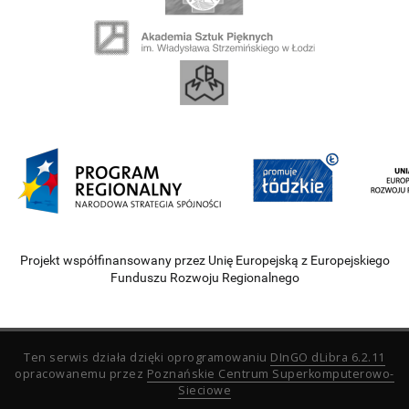
Projekt współfinansowany przez Unię Europejską z Europejskiego
Funduszu Rozwoju Regionalnego
Ten serwis działa dzięki oprogramowaniu
DInGO dLibra 6.2.11
opracowanemu przez
Poznańskie Centrum Superkomputerowo-
Sieciowe