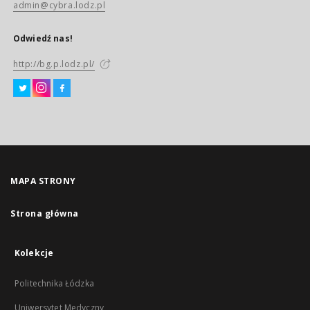
admin@cybra.lodz.pl
Odwiedź nas!
http://bg.p.lodz.pl/
MAPA STRONY
Strona główna
Kolekcje
Politechnika Łódzka
Uniwersytet Medyczny