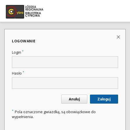
LOGOWANIE
*
Login
*
Hasło
Anuluj
Zaloguj
*
Pola oznaczone gwiazdką, są obowiązkowe do
wypełnienia.