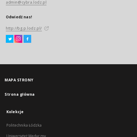
admin@cybra.lodz.pl
Odwiedź nas!
http://bg.p.lodz.pl/
MAPA STRONY
Strona główna
Kolekcje
Politechnika Łódzka
Uniwersytet Medyczny