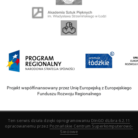
Projekt współfinansowany przez Unię Europejską z Europejskiego
Funduszu Rozwoju Regionalnego
Ten serwis działa dzięki oprogramowaniu
DInGO dLibra 6.2.11
opracowanemu przez
Poznańskie Centrum Superkomputerowo-
Sieciowe