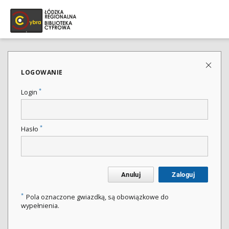
LOGOWANIE
*
Login
*
Hasło
Anuluj
Zaloguj
*
Pola oznaczone gwiazdką, są obowiązkowe do
wypełnienia.