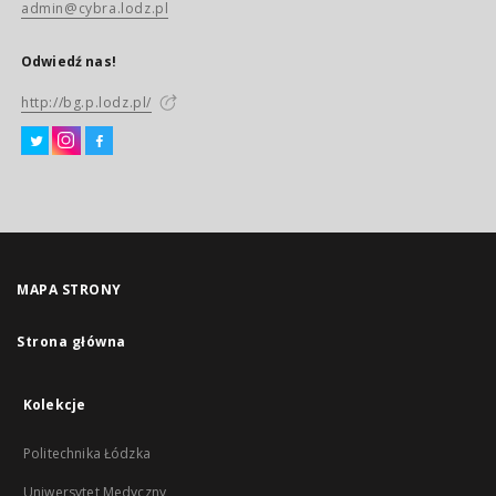
admin@cybra.lodz.pl
Odwiedź nas!
http://bg.p.lodz.pl/
MAPA STRONY
Strona główna
Kolekcje
Politechnika Łódzka
Uniwersytet Medyczny