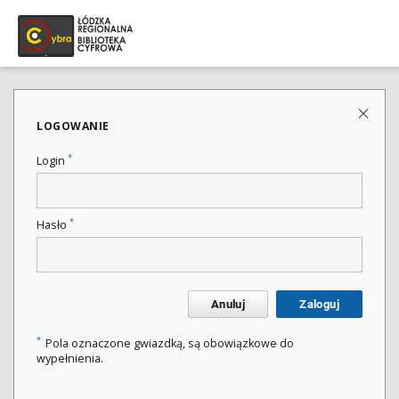
LOGOWANIE
*
Login
*
Hasło
Anuluj
Zaloguj
*
Pola oznaczone gwiazdką, są obowiązkowe do
wypełnienia.