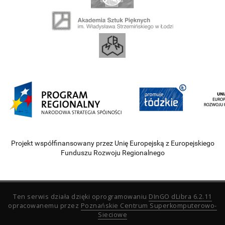
Projekt współfinansowany przez Unię Europejską z Europejskiego
Funduszu Rozwoju Regionalnego
Ten serwis działa dzięki oprogramowaniu
DInGO dLibra 6.2.11
opracowanemu przez
Poznańskie Centrum Superkomputerowo-
Sieciowe