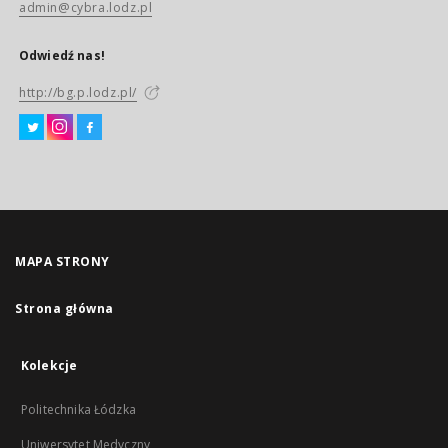
admin@cybra.lodz.pl
Odwiedź nas!
http://bg.p.lodz.pl/
MAPA STRONY
Strona główna
Kolekcje
Politechnika Łódzka
Uniwersytet Medyczny