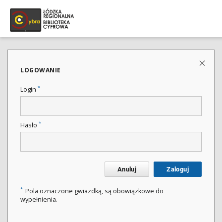
LOGOWANIE
*
Login
*
Hasło
Anuluj
Zaloguj
*
Pola oznaczone gwiazdką, są obowiązkowe do
wypełnienia.