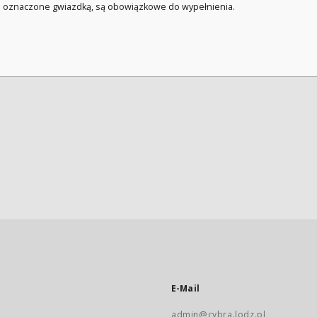
a oznaczone gwiazdką, są obowiązkowe do wypełnienia.
E-Mail
admin@cybra.lodz.pl