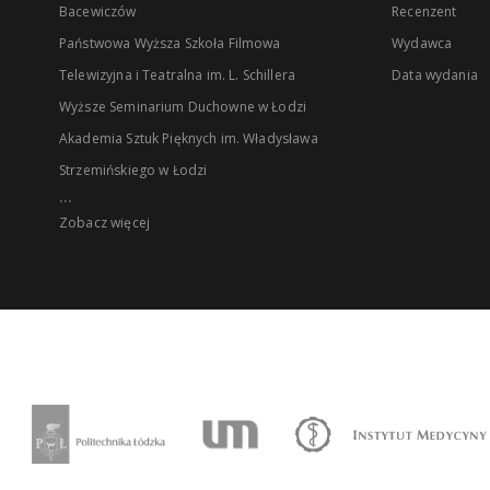
Bacewiczów
Recenzent
Państwowa Wyższa Szkoła Filmowa
Wydawca
Telewizyjna i Teatralna im. L. Schillera
Data wydania
Wyższe Seminarium Duchowne w Łodzi
Akademia Sztuk Pięknych im. Władysława
Strzemińskiego w Łodzi
...
Zobacz więcej