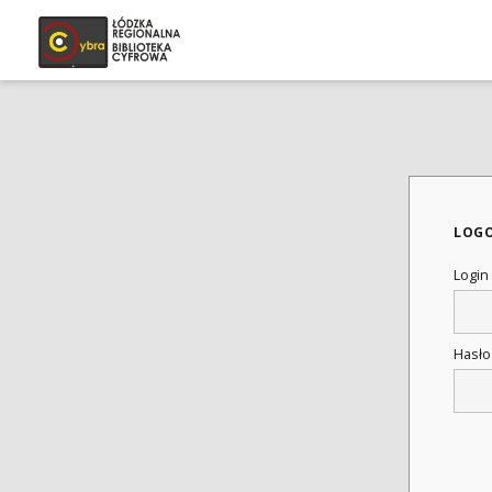
LOG
Login
Hasł