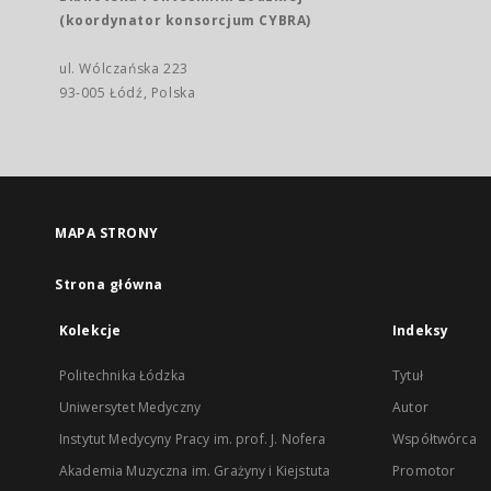
(koordynator konsorcjum CYBRA)
ul. Wólczańska 223
93-005 Łódź, Polska
MAPA STRONY
Strona główna
Kolekcje
Indeksy
Politechnika Łódzka
Tytuł
Uniwersytet Medyczny
Autor
Instytut Medycyny Pracy im. prof. J. Nofera
Współtwórca
Akademia Muzyczna im. Grażyny i Kiejstuta
Promotor