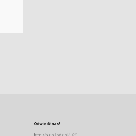
Odwiedź nas!
http://bg.p.lodz.pl/