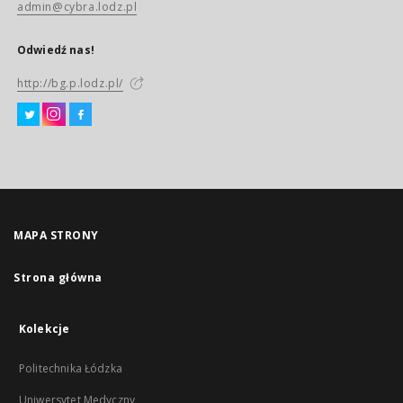
admin@cybra.lodz.pl
Odwiedź nas!
http://bg.p.lodz.pl/
MAPA STRONY
Strona główna
Kolekcje
Politechnika Łódzka
Uniwersytet Medyczny