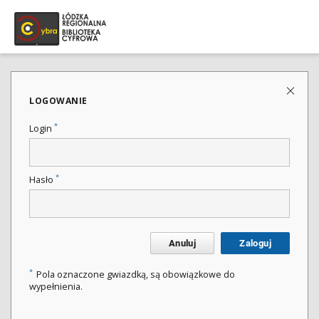
LOGOWANIE
*
Login
*
Hasło
Anuluj
Zaloguj
*
Pola oznaczone gwiazdką, są obowiązkowe do
wypełnienia.