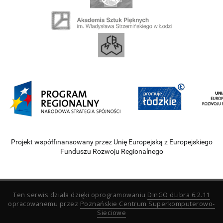
Projekt współfinansowany przez Unię Europejską z Europejskiego
Funduszu Rozwoju Regionalnego
Ten serwis działa dzięki oprogramowaniu
DInGO dLibra 6.2.11
opracowanemu przez
Poznańskie Centrum Superkomputerowo-
Sieciowe