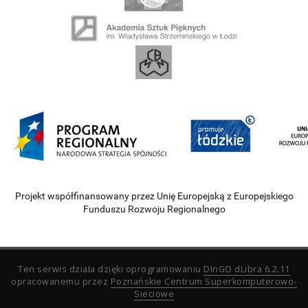
Projekt współfinansowany przez Unię Europejską z Europejskiego
Funduszu Rozwoju Regionalnego
Ten serwis działa dzięki oprogramowaniu
DInGO dLibra 6.2.11
opracowanemu przez
Poznańskie Centrum Superkomputerowo-
Sieciowe