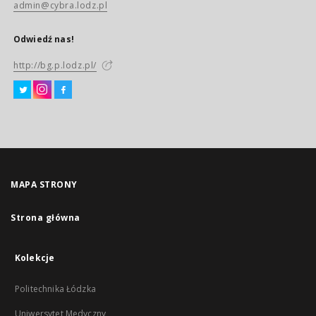
admin@cybra.lodz.pl
Odwiedź nas!
http://bg.p.lodz.pl/
MAPA STRONY
Strona główna
Kolekcje
Politechnika Łódzka
Uniwersytet Medyczny