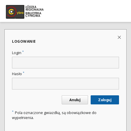
LOGOWANIE
*
Login
*
Hasło
Anuluj
Zaloguj
*
Pola oznaczone gwiazdką, są obowiązkowe do
wypełnienia.