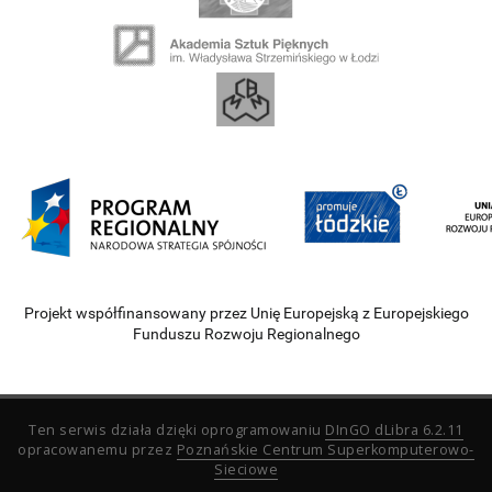
Projekt współfinansowany przez Unię Europejską z Europejskiego
Funduszu Rozwoju Regionalnego
Ten serwis działa dzięki oprogramowaniu
DInGO dLibra 6.2.11
opracowanemu przez
Poznańskie Centrum Superkomputerowo-
Sieciowe