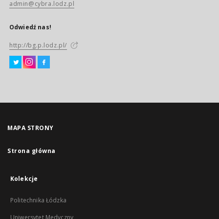
admin@cybra.lodz.pl
Odwiedź nas!
http://bg.p.lodz.pl/
MAPA STRONY
Strona główna
Kolekcje
Politechnika Łódzka
Uniwersytet Medyczny