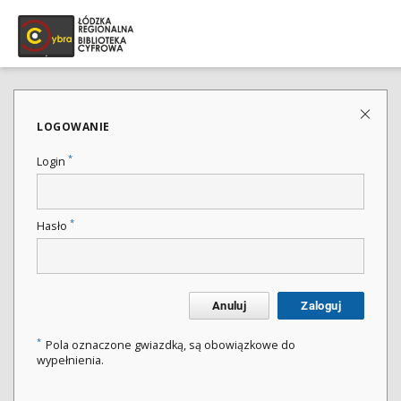
LOGOWANIE
*
Login
*
Hasło
Anuluj
Zaloguj
*
Pola oznaczone gwiazdką, są obowiązkowe do
wypełnienia.