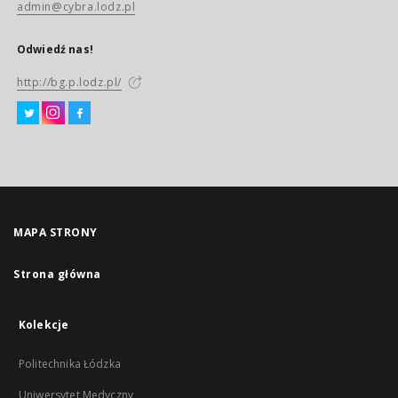
admin@cybra.lodz.pl
Odwiedź nas!
http://bg.p.lodz.pl/
MAPA STRONY
Strona główna
Kolekcje
Politechnika Łódzka
Uniwersytet Medyczny