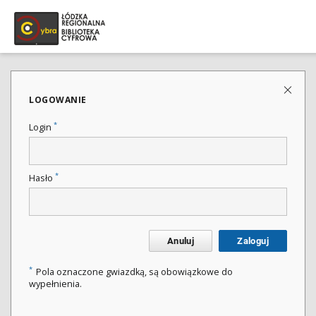
LOGOWANIE
*
Login
*
Hasło
Anuluj
Zaloguj
*
Pola oznaczone gwiazdką, są obowiązkowe do
wypełnienia.