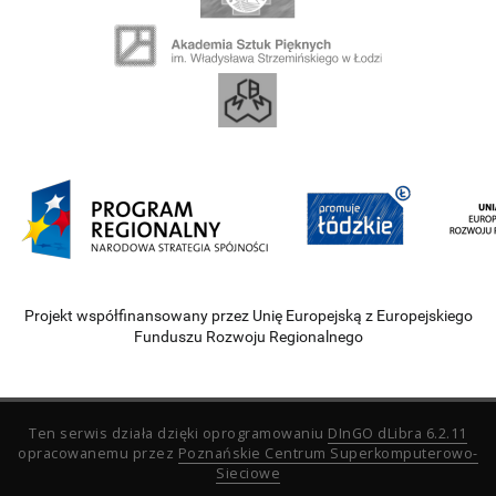
Projekt współfinansowany przez Unię Europejską z Europejskiego
Funduszu Rozwoju Regionalnego
Ten serwis działa dzięki oprogramowaniu
DInGO dLibra 6.2.11
opracowanemu przez
Poznańskie Centrum Superkomputerowo-
Sieciowe