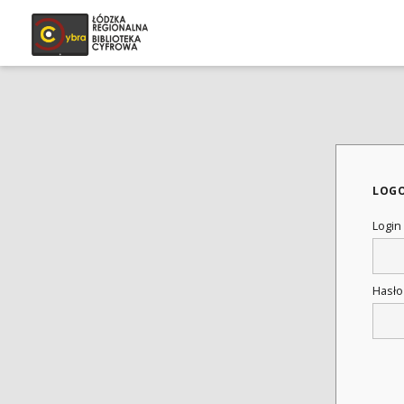
LOG
Login
Hasł