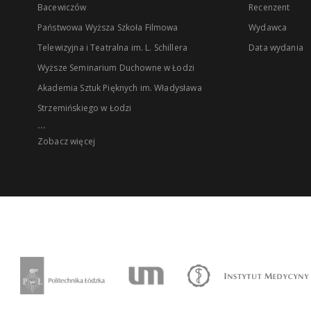
Bacewiczów
Recenzent
Państwowa Wyższa Szkoła Filmowa
Wydawca
Telewizyjna i Teatralna im. L. Schillera
Data wydania
Wyższe Seminarium Duchowne w Łodzi
Akademia Sztuk Pięknych im. Władysława
Strzemińskiego w Łodzi
...
Zobacz więcej