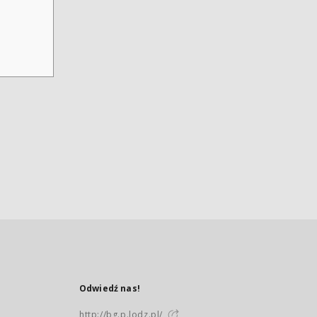
Odwiedź nas!
http://bg.p.lodz.pl/