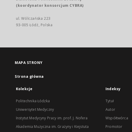
(koordynator konsorcjum CYBRA)
ul. Wólczańska 223
93-005 Łódź, Polska
MAPA STRONY
Strona główna
Kolekcje
Indeksy
Politechnika Łódzka
Tytuł
Uniwersytet Medyczny
Autor
Instytut Medycyny Pracy im. prof. J. Nofera
Współtwórca
Akademia Muzyczna im. Grażyny i Kiejstuta
Promotor