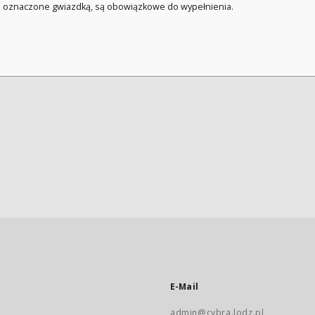
a oznaczone gwiazdką, są obowiązkowe do wypełnienia.
E-Mail
admin@cybra.lodz.pl