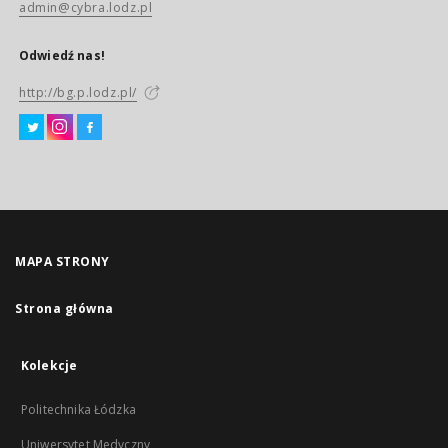
admin@cybra.lodz.pl
Odwiedź nas!
http://bg.p.lodz.pl/
MAPA STRONY
Strona główna
Kolekcje
Politechnika Łódzka
Uniwersytet Medyczny