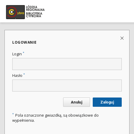
LOGOWANIE
*
Login
*
Hasło
Anuluj
Zaloguj
*
Pola oznaczone gwiazdką, są obowiązkowe do
wypełnienia.