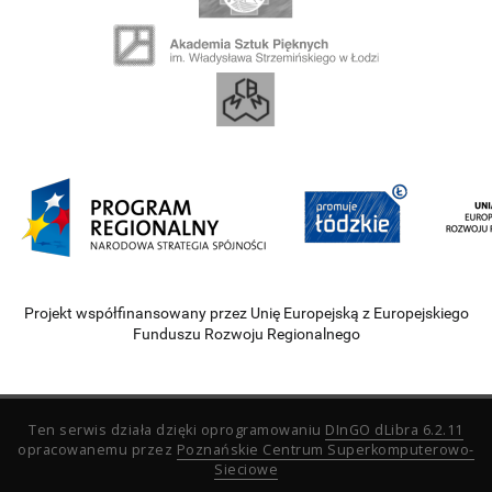
Projekt współfinansowany przez Unię Europejską z Europejskiego
Funduszu Rozwoju Regionalnego
Ten serwis działa dzięki oprogramowaniu
DInGO dLibra 6.2.11
opracowanemu przez
Poznańskie Centrum Superkomputerowo-
Sieciowe