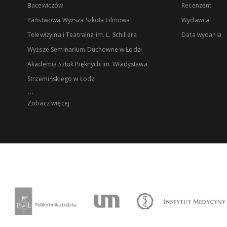
Bacewiczów
Recenzent
Państwowa Wyższa Szkoła Filmowa
Wydawca
Telewizyjna i Teatralna im. L. Schillera
Data wydania
Wyższe Seminarium Duchowne w Łodzi
Akademia Sztuk Pięknych im. Władysława
Strzemińskiego w Łodzi
...
Zobacz więcej