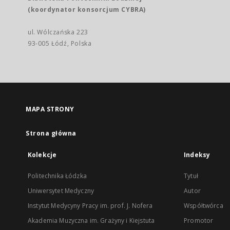
(koordynator konsorcjum CYBRA)
ul. Wólczańska 223
93-005 Łódź, Polska
MAPA STRONY
Strona główna
Kolekcje
Indeksy
Politechnika Łódzka
Tytuł
Uniwersytet Medyczny
Autor
Instytut Medycyny Pracy im. prof. J. Nofera
Współtwórca
Akademia Muzyczna im. Grażyny i Kiejstuta
Promotor