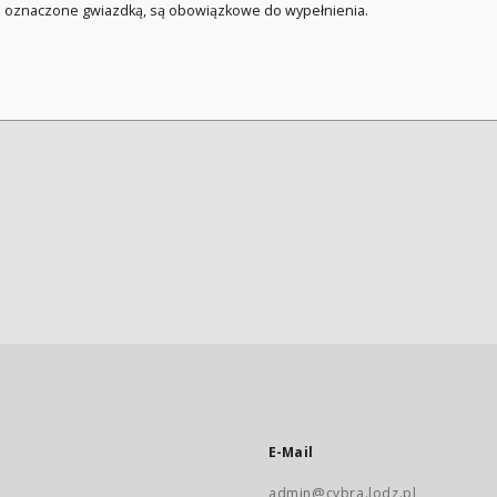
a oznaczone gwiazdką, są obowiązkowe do wypełnienia.
E-Mail
admin@cybra.lodz.pl