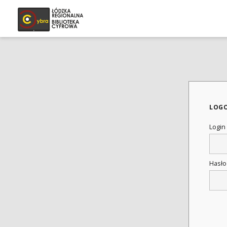
LOG
Login
Hasł