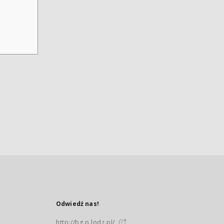
Odwiedź nas!
http://bg.p.lodz.pl/