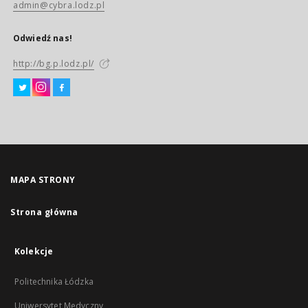
admin@cybra.lodz.pl
Odwiedź nas!
http://bg.p.lodz.pl/
MAPA STRONY
Strona główna
Kolekcje
Politechnika Łódzka
Uniwersytet Medyczny