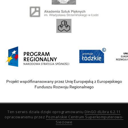
Projekt współfinansowany przez Unię Europejską z Europejskiego
Funduszu Rozwoju Regionalnego
Ten serwis działa dzięki oprogramowaniu
DInGO dLibra 6.2.11
opracowanemu przez
Poznańskie Centrum Superkomputerowo-
Sieciowe