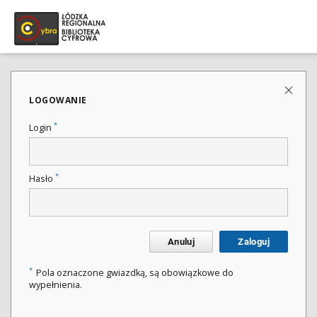
LOGOWANIE
*
Login
*
Hasło
Anuluj
Zaloguj
*
Pola oznaczone gwiazdką, są obowiązkowe do
wypełnienia.