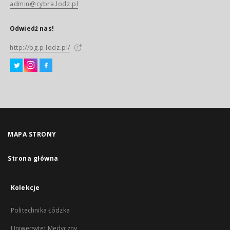
admin@cybra.lodz.pl
Odwiedź nas!
http://bg.p.lodz.pl/
MAPA STRONY
Strona główna
Kolekcje
Politechnika Łódzka
Uniwersytet Medyczny