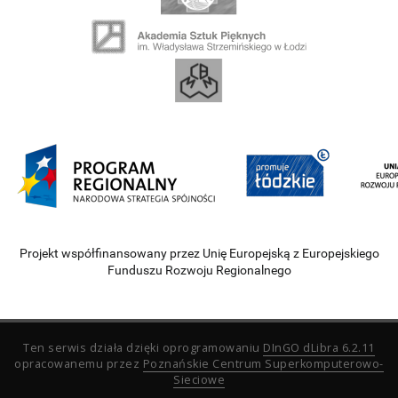
Projekt współfinansowany przez Unię Europejską z Europejskiego
Funduszu Rozwoju Regionalnego
Ten serwis działa dzięki oprogramowaniu
DInGO dLibra 6.2.11
opracowanemu przez
Poznańskie Centrum Superkomputerowo-
Sieciowe