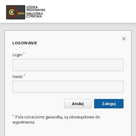
LOGOWANIE
*
Login
*
Hasło
Anuluj
Zaloguj
*
Pola oznaczone gwiazdką, są obowiązkowe do
wypełnienia.