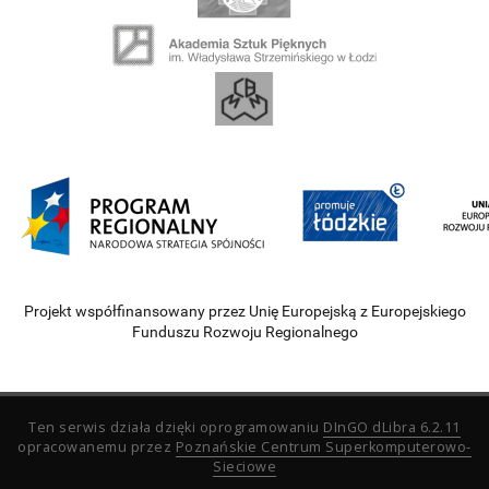
Projekt współfinansowany przez Unię Europejską z Europejskiego
Funduszu Rozwoju Regionalnego
Ten serwis działa dzięki oprogramowaniu
DInGO dLibra 6.2.11
opracowanemu przez
Poznańskie Centrum Superkomputerowo-
Sieciowe