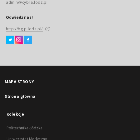
admin@cybra.lodz.pl
Odwiedź nas!
http://bg.p.lodz.pl/
MAPA STRONY
Strona główna
Kolekcje
Politechnika Łódzka
Uniwersytet Medyczny