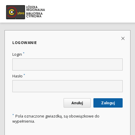
LOGOWANIE
*
Login
*
Hasło
Anuluj
Zaloguj
*
Pola oznaczone gwiazdką, są obowiązkowe do
wypełnienia.