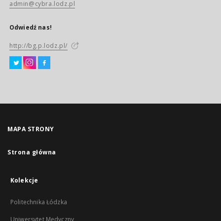
admin@cybra.lodz.pl
Odwiedź nas!
http://bg.p.lodz.pl/
MAPA STRONY
Strona główna
Kolekcje
Politechnika Łódzka
Uniwersytet Medyczny