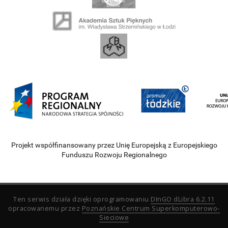
Projekt współfinansowany przez Unię Europejską z Europejskiego
Funduszu Rozwoju Regionalnego
Ten serwis działa dzięki oprogramowaniu
DInGO dLibra 6.2.11
opracowanemu przez
Poznańskie Centrum Superkomputerowo-
Sieciowe