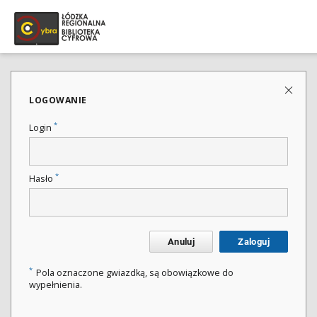
LOGOWANIE
*
Login
*
Hasło
Anuluj
Zaloguj
*
Pola oznaczone gwiazdką, są obowiązkowe do
wypełnienia.