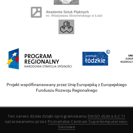
Projekt współfinansowany przez Unię Europejską z Europejskiego
Funduszu Rozwoju Regionalnego
Ten serwis działa dzięki oprogramowaniu
DInGO dLibra 6.2.11
opracowanemu przez
Poznańskie Centrum Superkomputerowo-
Sieciowe