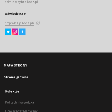
admin@cybra.lodz.pl
Odwiedź nas!
http://bg.p.lodz.pl/
MAPA STRONY
Strona główna
Kolekcje
Politechnika Łódzka
Uniwersytet Medyczny