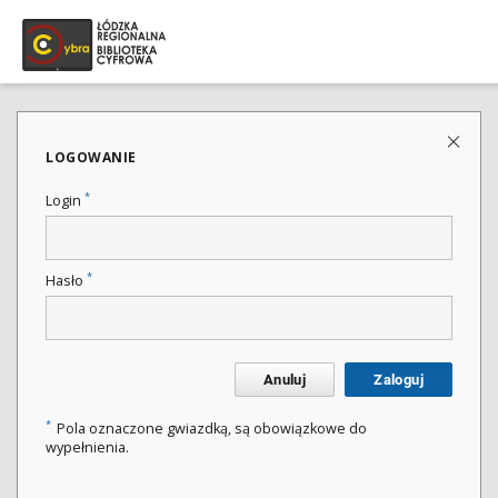
LOGOWANIE
*
Login
*
Hasło
Anuluj
Zaloguj
*
Pola oznaczone gwiazdką, są obowiązkowe do
wypełnienia.