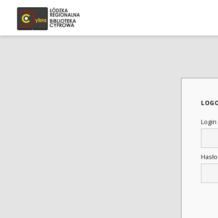
LOG
Login
Hasł