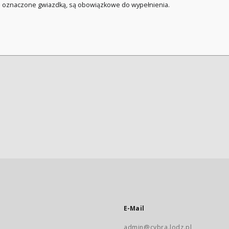
a oznaczone gwiazdką, są obowiązkowe do wypełnienia.
E-Mail
admin@cybra.lodz.pl