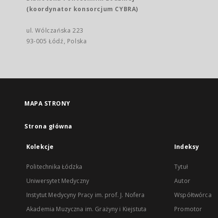
(koordynator konsorcjum CYBRA)
ul. Wólczańska 223
93-005 Łódź, Polska
MAPA STRONY
Strona główna
Kolekcje
Indeksy
Politechnika Łódzka
Tytuł
Uniwersytet Medyczny
Autor
Instytut Medycyny Pracy im. prof. J. Nofera
Współtwórca
Akademia Muzyczna im. Grażyny i Kiejstuta
Promotor