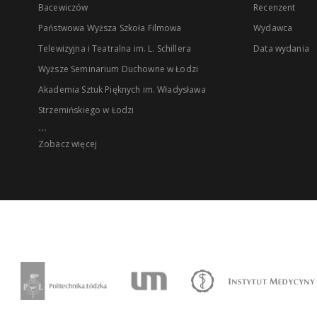
Bacewiczów
Recenzent
Państwowa Wyższa Szkoła Filmowa
Wydawca
Telewizyjna i Teatralna im. L. Schillera
Data wydania
Wyższe Seminarium Duchowne w Łodzi
Akademia Sztuk Pięknych im. Władysława
Strzemińskiego w Łodzi
...
Zobacz więcej