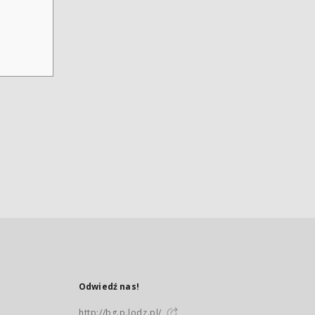
Odwiedź nas!
http://bg.p.lodz.pl/