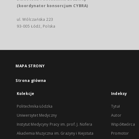
(koordynator konsorcjum CYBRA)
ul. Wólczańska 223
93-005 Łódź, Polska
MAPA STRONY
Strona główna
Kolekcje
Indeksy
Politechnika Łódzka
Tytuł
Uniwersytet Medyczny
Autor
Instytut Medycyny Pracy im. prof. J. Nofera
Współtwórca
Akademia Muzyczna im. Grażyny i Kiejstuta
Promotor