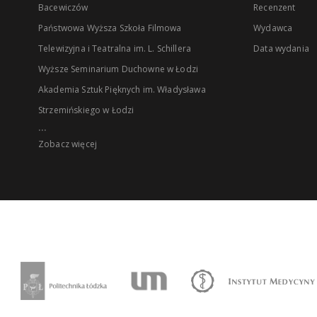
Bacewiczów
Recenzent
Państwowa Wyższa Szkoła Filmowa
Wydawca
Telewizyjna i Teatralna im. L. Schillera
Data wydania
Wyższe Seminarium Duchowne w Łodzi
Akademia Sztuk Pięknych im. Władysława
Strzemińskiego w Łodzi
...
Zobacz więcej