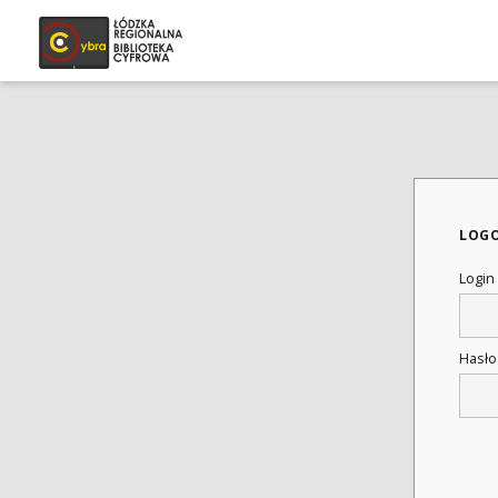
LOG
Login
Hasł