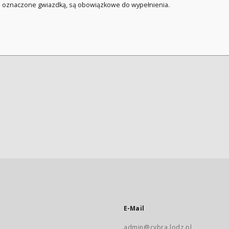
a oznaczone gwiazdką, są obowiązkowe do wypełnienia.
E-Mail
admin@cybra.lodz.pl