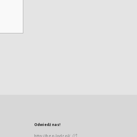
Odwiedź nas!
http://bg.p.lodz.pl/